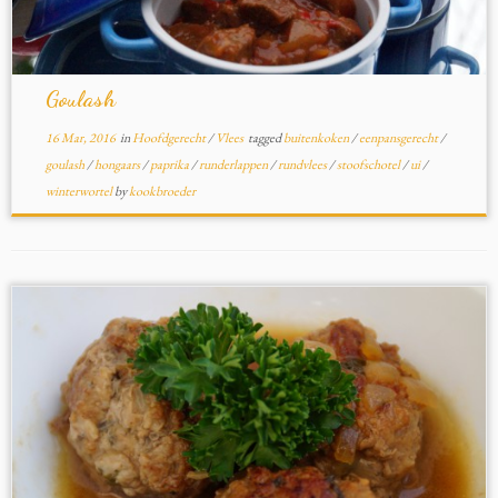
Goulash
16 Mar, 2016
in
Hoofdgerecht
/
Vlees
tagged
buitenkoken
/
eenpansgerecht
/
goulash
/
hongaars
/
paprika
/
runderlappen
/
rundvlees
/
stoofschotel
/
ui
/
winterwortel
by
kookbroeder