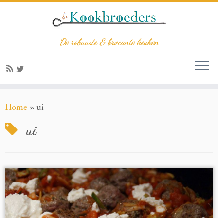
De robuuste & brocante keuken
Home
»
ui
ui