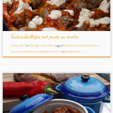
Tartaarballetjes met pasta en ricotta
23 Jan, 2017
in
Hoofdgerecht
/
Vlees
tagged
balletjes
/
ovenschotel
/
pasta
/
ricotta
/
rundertartaar
/
selderij
/
tartaar
/
ui
by
kookbroeder