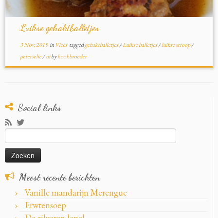
Luikse gehaktballetjes
3 Nov, 2015
in
Vlees
tagged
gehaktballetjes
/
Luikse balletjes
/
luikse stroop
/
peterselie
/
ui
by
kookbroeder
Social links
Zoeken
naar:
Meest recente berichten
Vanille mandarijn Merengue
Erwtensoep
De zilveren lepel